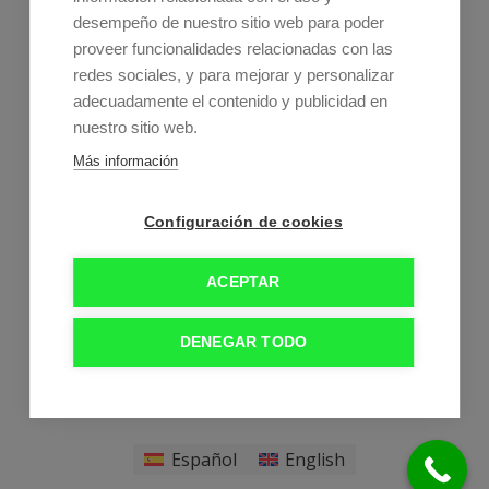
desempeño de nuestro sitio web para poder
proveer funcionalidades relacionadas con las
redes sociales, y para mejorar y personalizar
adecuadamente el contenido y publicidad en
Estos son nuestros horarios
nuestro sitio web.
Lunes a jueves:
9:00–21:00
Más información
Viernes:
9:00–15:00
Sábado y domingo:
Cerrados
Configuración de cookies
ACEPTAR
DENEGAR TODO
Política de cookies
-
Aviso Legal
-
Política de privacidad
Clinica Dental
Zaragoza Dra. Talía Gil Penón. © Colegiada Nº 50.000861
Español
English