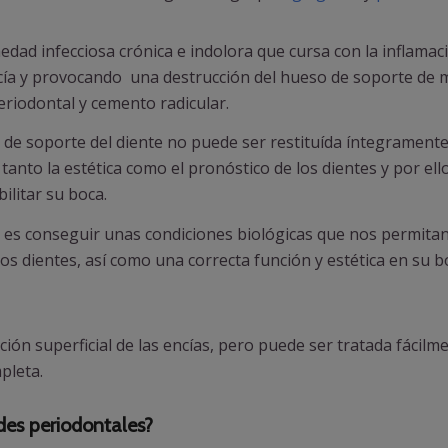
dad infecciosa crónica e indolora que cursa con la inflamaci
ncía y provocando una destrucción del hueso de soporte de
eriodontal y cemento radicular.
s de soporte del diente no puede ser restituída íntegramente
nto la estética como el pronóstico de los dientes y por ell
litar su boca.
 es conseguir unas condiciones biológicas que nos permitan
los dientes, así como una correcta función y estética en su b
ación superficial de las encías, pero puede ser tratada fácilm
pleta.
es periodontales?