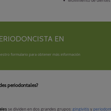
Movimiento de dientes 
PERIODONCISTA EN
nuestro formulario para obtener más información
des periodontales?
ales
se dividen en dos grandes grupos:
gingivitis
y
periodont