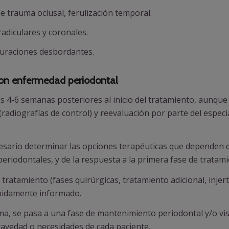
 de trauma oclusal, ferulización temporal.
radiculares y coronales.
turaciones desbordantes.
con enfermedad periodontal
las 4-6 semanas posteriores al inicio del tratamiento, aunqu
(radiografías de control) y reevaluación por parte del espec
sario determinar las opciones terapéuticas que dependen del 
periodontales, y de la respuesta a la primera fase de tratami
o tratamiento (fases quirúrgicas, tratamiento adicional, inje
ebidamente informado.
ma, se pasa a una fase de mantenimiento periodontal y/o vis
ravedad o necesidades de cada paciente.