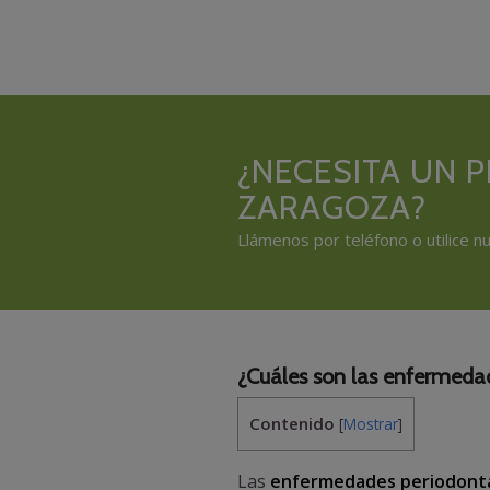
¿NECESITA UN 
ZARAGOZA?
Llámenos por teléfono o utilice 
¿Cuáles son las enfermeda
Contenido
[
Mostrar
]
Las
enfermedades periodont