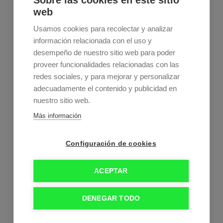
Sobre las cookies en este sitio
Teléfono:
976 75 77 44
web
Usamos cookies para recolectar y analizar
información relacionada con el uso y
desempeño de nuestro sitio web para poder
proveer funcionalidades relacionadas con las
redes sociales, y para mejorar y personalizar
adecuadamente el contenido y publicidad en
Estos son nuestros horarios
nuestro sitio web.
Lunes a jueves:
9:00–21:00
Más información
Viernes:
9:00–15:00
Sábado y domingo:
Cerrados
Configuración de cookies
ACEPTAR
DENEGAR TODO
Política de cookies
-
Aviso Legal
-
Política de privacidad
Clinica Dental
Zaragoza Dra. Talía Gil Penón. © Colegiada Nº 50.000861