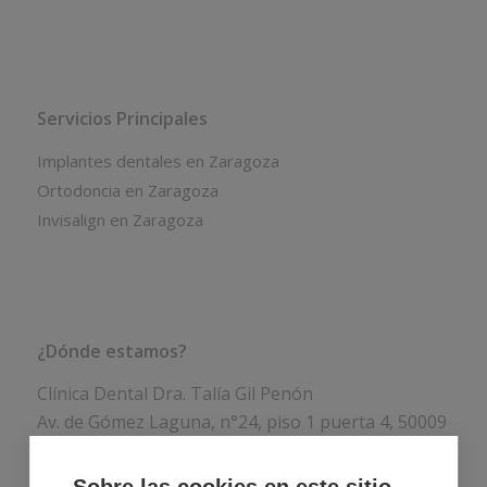
Servicios Principales
Implantes dentales en Zaragoza
Ortodoncia en Zaragoza
Invisalign en Zaragoza
¿Dónde estamos?
Clínica Dental Dra. Talía Gil Penón
Av. de Gómez Laguna, n°24, piso 1 puerta 4, 50009
Zaragoza