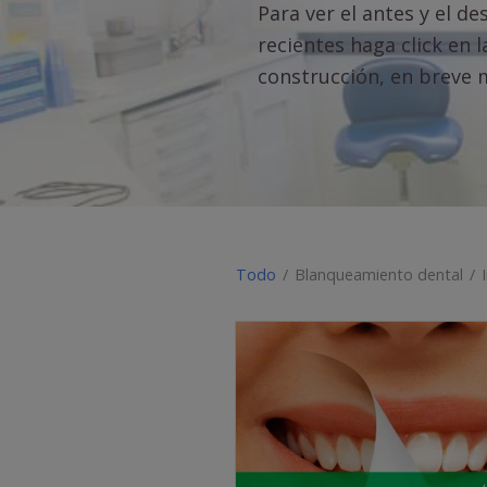
Para ver el antes y el d
recientes haga click en 
construcción, en breve
Todo
/
Blanqueamiento dental
/