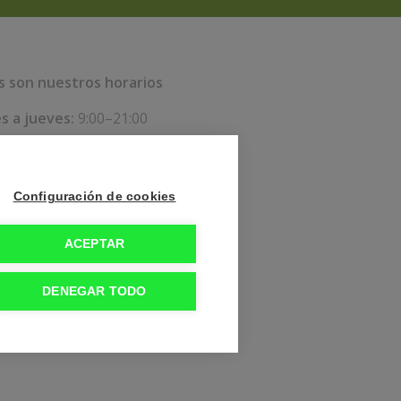
s son nuestros horarios
s a jueves:
9:00–21:00
nes:
9:00–15:00
do y domingo:
Cerrados
Configuración de cookies
ACEPTAR
DENEGAR TODO