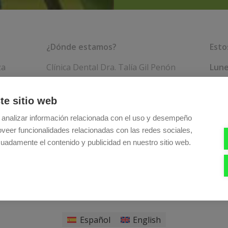
campo
vacío.
¿Dónde estamos?
Esto
za
Clínica Dental Dra. Talía Gil Penón
Lune
Av. de Gómez Laguna, n°24, piso 1
Vier
puerta 4, 50009 Zaragoza
Sába
te sitio web
Teléfono:
976 75 77 44
 analizar información relacionada con el uso y desempeño
oveer funcionalidades relacionadas con las redes sociales,
uadamente el contenido y publicidad en nuestro sitio web.
de privacidad
Clinica Dental Zaragoza Dra. Talía Gil Penón. © Colegiada Nº 50.000861
Español
English