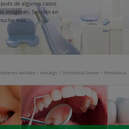
espués de algunos casos
las imágenes. Sección en
 mucho más.
Implantes dentales
/
Invisalign
/
Ortodoncia Damon
/
Periodoncia