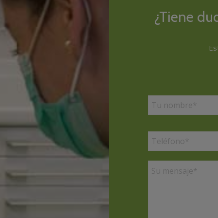
¿Tiene du
Es