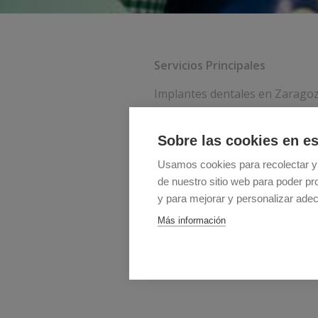
Servicios Principales
Implantes dentales en Zarago
Ortodoncia en Zaragoza
Invisalign en Zaragoza
Sobre las cookies en es
Usamos cookies para recolectar y
de nuestro sitio web para poder pr
y para mejorar y personalizar adec
Más información
Política de cookies
-
Aviso Legal
-
Política 