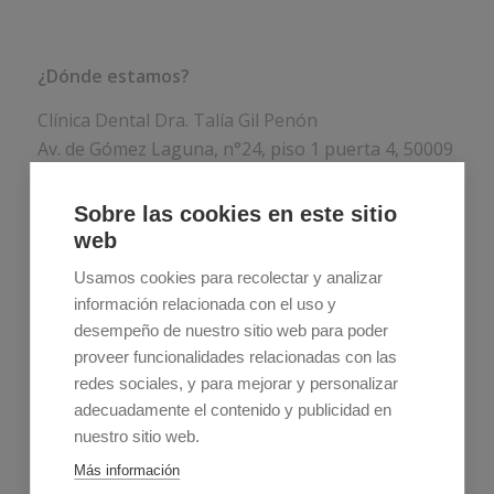
¿Dónde estamos?
Clínica Dental Dra. Talía Gil Penón
Av. de Gómez Laguna, n°24, piso 1 puerta 4, 50009
Zaragoza
Sobre las cookies en este sitio
Teléfono:
976 75 77 44
web
Usamos cookies para recolectar y analizar
información relacionada con el uso y
desempeño de nuestro sitio web para poder
proveer funcionalidades relacionadas con las
redes sociales, y para mejorar y personalizar
adecuadamente el contenido y publicidad en
Estos son nuestros horarios
nuestro sitio web.
Lunes a jueves:
9:00–21:00
Más información
Viernes:
9:00–15:00