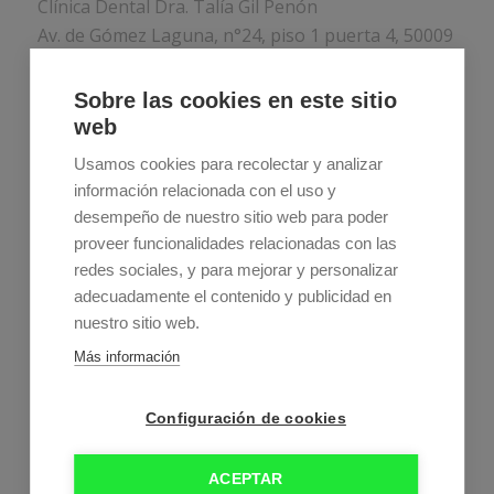
Clínica Dental Dra. Talía Gil Penón
Av. de Gómez Laguna, n°24, piso 1 puerta 4, 50009
Zaragoza
Sobre las cookies en este sitio
Teléfono:
976 75 77 44
web
Usamos cookies para recolectar y analizar
información relacionada con el uso y
desempeño de nuestro sitio web para poder
proveer funcionalidades relacionadas con las
redes sociales, y para mejorar y personalizar
adecuadamente el contenido y publicidad en
Estos son nuestros horarios
nuestro sitio web.
Lunes a jueves:
9:00–21:00
Más información
Viernes:
9:00–15:00
Sábado y domingo:
Cerrados
Configuración de cookies
ACEPTAR