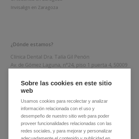
Invisalign en Zaragoza
¿Dónde estamos?
Clínica Dental Dra. Talía Gil Penón
Av. de Gómez Laguna, n°24, piso 1 puerta 4, 50009
Zaragoza
Sobre las cookies en este sitio
Teléfono:
976 75 77 44
web
Usamos cookies para recolectar y analizar
información relacionada con el uso y
desempeño de nuestro sitio web para poder
proveer funcionalidades relacionadas con las
redes sociales, y para mejorar y personalizar
adecuadamente el contenido y publicidad en