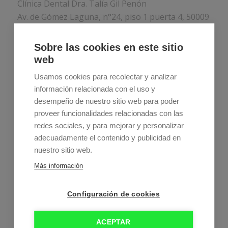
Clínica Dental Dra. Talía Gil Penón
Av. de Gómez Laguna, n°24, piso 1 puerta 4, 50009
Zaragoza
Sobre las cookies en este sitio
Teléfono:
976 75 77 44
web
Usamos cookies para recolectar y analizar
información relacionada con el uso y
desempeño de nuestro sitio web para poder
proveer funcionalidades relacionadas con las
redes sociales, y para mejorar y personalizar
adecuadamente el contenido y publicidad en
Estos son nuestros horarios
nuestro sitio web.
Lunes a jueves:
9:00–21:00
Más información
Viernes:
9:00–15:00
Sábado y domingo:
Cerrados
Configuración de cookies
ACEPTAR