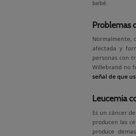
bebé.
Problemas d
Normalmente, cu
afectada y for
personas con tr
Willebrand no 
señal de que us
Leucemia co
Es un cáncer de
producen las cé
produce demasi