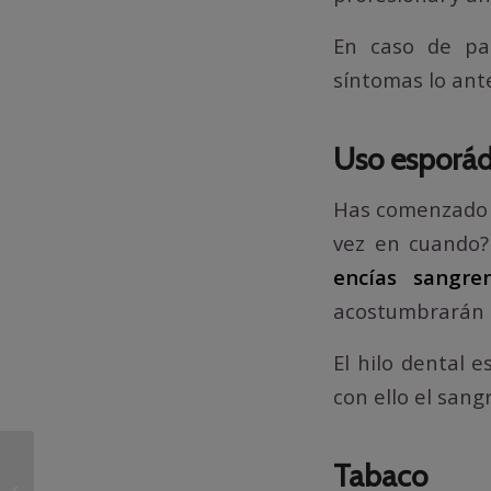
En caso de pad
síntomas lo ante
Uso esporádi
Has comenzado re
vez en cuando
encías sangre
acostumbrarán a
El hilo dental 
con ello el sang
Tabaco
Retracción de encías,