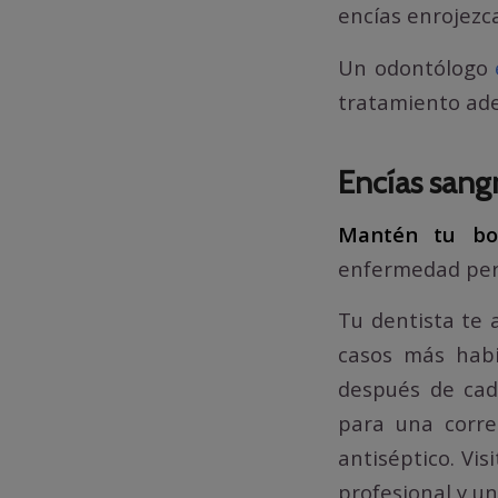
encías enrojezc
Un odontólogo
tratamiento ad
Encías sangr
Mantén tu boc
enfermedad peri
Tu dentista te 
casos más habi
después de cada
para una corre
antiséptico. Vis
profesional y un