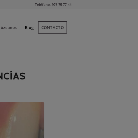
Teléfono:
976 75 77 44
nózcanos
Blog
CONTACTO
NCÍAS