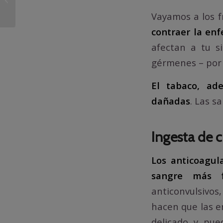
toda la información
Vayamos a los 
contraer la en
afectan a tu s
gérmenes – por 
El tabaco, ade
dañadas
. Las s
Ingesta de 
Los anticoagul
sangre más f
anticonvulsivos
hacen que las e
delicado y pued