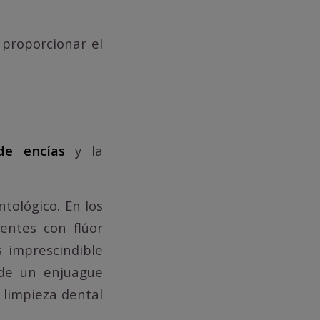
proporcionar el
de encías
y la
tológico. En los
entes con flúor
s imprescindible
 de un enjuague
a limpieza dental