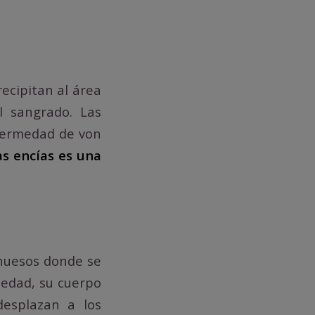
ecipitan al área
l sangrado. Las
nfermedad de von
as encías es una
 huesos donde se
medad, su cuerpo
desplazan a los