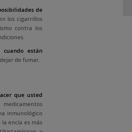
posibilidades de
n los cigarrillos
ismo contra los
ndiciones.
as cuando están
 dejar de fumar.
hacer que usted
s medicamentos
ema inmunológico
 la encía es más
tihistamínicos y