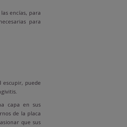
las encías, para
necesarias para
al escupir, puede
ivitis.
na capa en sus
rnos de la placa
casionar que sus