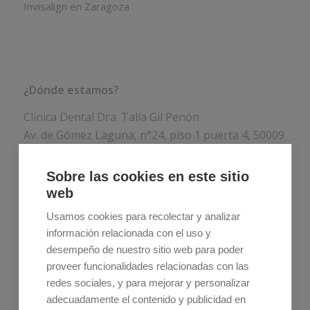
Invisalign en Zaragoza
¿Dónde estamos?
Clínica Dental Dra. Talía Gil Penón
Av. de Gómez Laguna, n°24, piso 1 puerta 4, 50009
Zaragoza
Sobre las cookies en este sitio
Teléfono:
976 75 77 44
web
Usamos cookies para recolectar y analizar
información relacionada con el uso y
desempeño de nuestro sitio web para poder
proveer funcionalidades relacionadas con las
redes sociales, y para mejorar y personalizar
adecuadamente el contenido y publicidad en
Estos son nuestros horarios