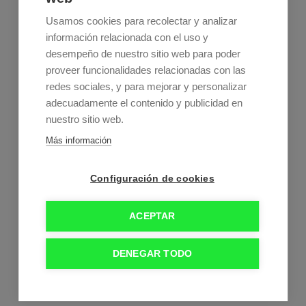
Usamos cookies para recolectar y analizar
información relacionada con el uso y
desempeño de nuestro sitio web para poder
proveer funcionalidades relacionadas con las
redes sociales, y para mejorar y personalizar
adecuadamente el contenido y publicidad en
Estos son nuestros horarios
nuestro sitio web.
Lunes a jueves:
9:00–21:00
Más información
Viernes:
9:00–15:00
Sábado y domingo:
Cerrados
Configuración de cookies
ACEPTAR
DENEGAR TODO
Política de cookies
-
Aviso Legal
-
Política de privacidad
Clinica Dental
Zaragoza Dra. Talía Gil Penón. © Colegiada Nº 50.000861