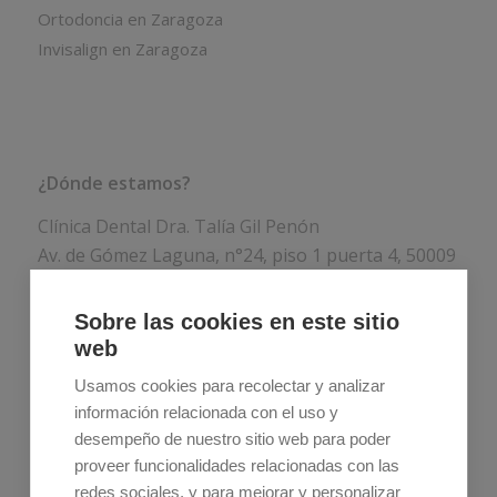
Ortodoncia en Zaragoza
Invisalign en Zaragoza
¿Dónde estamos?
Clínica Dental Dra. Talía Gil Penón
Av. de Gómez Laguna, n°24, piso 1 puerta 4, 50009
Zaragoza
Sobre las cookies en este sitio
Teléfono:
976 75 77 44
web
Usamos cookies para recolectar y analizar
información relacionada con el uso y
desempeño de nuestro sitio web para poder
proveer funcionalidades relacionadas con las
redes sociales, y para mejorar y personalizar